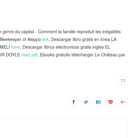
enre du capital - Comment la famille reproduit les inégalités
e Beekeeper of Aleppo
link
, Descargar libro gratis en línea LA
OMELÍ
here
, Descargar libros electronicos gratis ingles EL
SIR DOYLE
read pdf
, Ebooks gratuits télécharger Le Château par