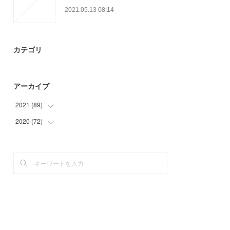
2021.05.13 08:14
カテゴリ
アーカイブ
2021
(
89
)
2020
(
72
(
9
)
)
(
13
)
(
3
)
(
25
)
(
6
)
(
30
)
(
21
)
(
12
)
(
24
)
(
18
)